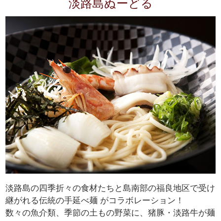
淡路島ぬーどる
淡路島の四季折々の食材たちと島南部の福良地区で受け
継がれる伝統の手延べ麺 がコラボレーション！
数々の魚介類、季節の土もの野菜に、猪豚・淡路牛が麺