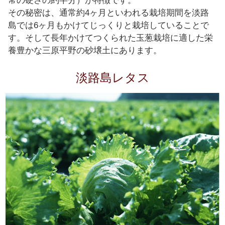
常の硬さの約半分）が特徴です。
その秘密は、通常約4ヶ月といわれる栽培期間を淡路
島では6ヶ月もかけてじっくりと栽培していることで
す。そして長年かけてつくられた玉葱栽培に適した栄
養豊かな三原平野の砂壌土にあります。
淡路島レタス