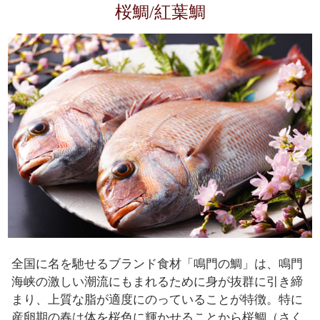
桜鯛/紅葉鯛
全国に名を馳せるブランド食材「鳴門の鯛」は、鳴門
海峡の激しい潮流にもまれるために身が抜群に引き締
まり、上質な脂が適度にのっていることが特徴。特に
産卵期の春は体を桜色に輝かせることから桜鯛（さく