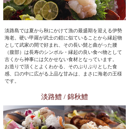
淡路島では夏から秋にかけて漁の最盛期を迎える伊勢
海老。硬い甲羅が武士の鎧に似ていることから縁起物
として武家の間で好まれ、その長い髭と曲がった腰
（腹部）は長寿のシンボル・縁起の良い食べ物として
古くから神事には欠かせない食材となっています。
お造りで頂くとよくわかる、そのぷりぷりとした食
感、口の中に広がる上品な甘みは、まさに海老の王様
です。
淡路鱧 / 錦秋鱧