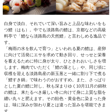
白身で淡白、それでいて深い旨みと上品な味わいをも
つ鱧（はも）。中でも淡路島の鱧は、京都などの高級
料亭で「鱧なら淡路島の天然鱧」と言わしめる逸品で
す。
「梅雨の水を飲んで育つ」といわれる夏の鱧は、産卵
に向けて活発にエサを求めて動き回り、せっせと栄養
を蓄えるために特に身が太り、ひときわおいしさを増
します。梅肉でいただく「鱧の落とし」や、同じ頃に
収穫を迎える淡路島産の新玉葱と一緒に割り下で煮る
「鱧すき鍋」で味わうのがおすすめ。また、さっぱり
とした夏の鱧に対し、秋も深まりゆく10月11月の錦秋
の鱧は、来たるべき厳しい冬に向けて身に上質な脂を
纏い丸々と肥えます。その飴色・黄金色に染まった身
は、味に深みが加わり夏とは違った旨みを堪能できま
す。