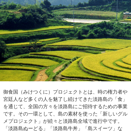
御食国（みけつくに）プロジェクトとは、時の権力者や
宮廷人など多くの人を魅了し続けてきた淡路島の「食」
を通じて、全国の方々を淡路島にご招待するための事業
です。その一環として、島の素材を使った「新しいグル
メプロジェクト」が続々と淡路島全域で進行中です。
「淡路島ぬーどる」「淡路島牛丼」「島スイーツ」な