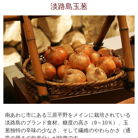
淡路島玉葱
南あわじ市にある三原平野をメインに栽培されている
淡路島のブランド食材。糖度の高さ（9～10％）、玉
葱独特の辛味の少なさ、そして繊維のやわらかさ（通