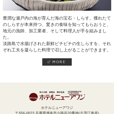
豊潤な瀬戸内の海が育んだ海の宝石・しらす。獲れたて
のしらすが本来持つ、驚きの食味を知ってもらおうと、
地元の漁師、加工業者、そして料理人が手を組みまし
た。
淡路島で水揚げされた新鮮ピチピチの生しらすを、それ
ぞれ工夫を凝らした料理で召し上がることができます。
ホテルニューアワジ
〒656-0023 兵庫県洲本市小路谷20番地(古茂江海岸)