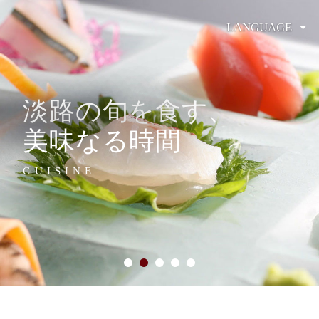
LANGUAGE
淡路の旬を食す、
美味なる時間
CUISINE