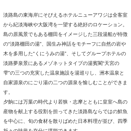
淡路島の東海岸にそびえるホテルニューアワジは全客室
から紀淡海峡や大阪湾を一望する絶好のロケーション。
島の原風景でもある棚田をイメージした三段湯船が特徴
の“淡路棚田の湯”、国生み神話をモチーフに自然の岩や
木を多用した“くにうみの湯”、
そしてグループホテルの
淡路夢泉景にあるメゾネットタイプの湯賓閣“天宮の
雫”の三つの充実した温泉施設を湯巡りし、
洲本温泉と
自家源泉のにごり湯の二つの源泉を愉しむことができま
す。
夕餉には万葉の時代より若狭・志摩とともに皇室へ島の
産物を献上する役割を担ってきた淡路島ならではの鮮魚
を中心に、
旬の食材を散りばめた日本料理が並び、四季
折々の味覚を存分に堪能できます。