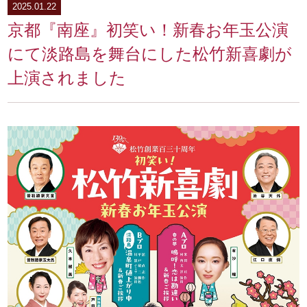
2025.01.22
京都『南座』初笑い！新春お年玉公演
にて淡路島を舞台にした松竹新喜劇が
上演されました