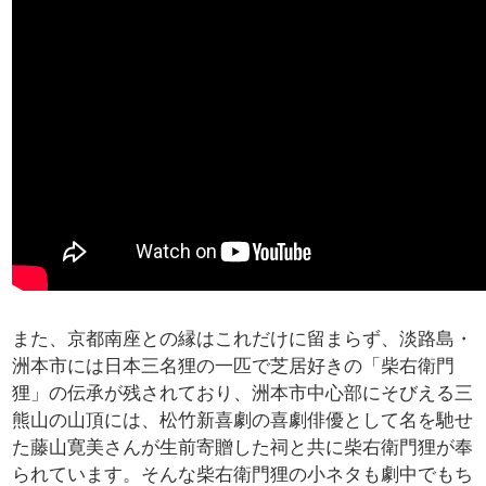
また、京都南座との縁はこれだけに留まらず、淡路島・
洲本市には日本三名狸の一匹で芝居好きの「柴右衛門
狸」の伝承が残されており、洲本市中心部にそびえる三
熊山の山頂には、松竹新喜劇の喜劇俳優として名を馳せ
た藤山寛美さんが生前寄贈した祠と共に柴右衛門狸が奉
られています。そんな柴右衛門狸の小ネタも劇中でもち