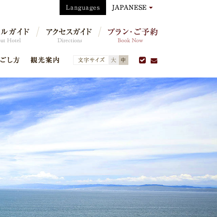
過ごし
観光案
方
内