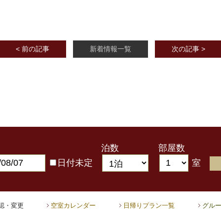
< 前の記事
新着情報一覧
次の記事 >
日
泊数
部屋数
日付未定
室
認・変更
空室カレンダー
日帰りプラン一覧
グル