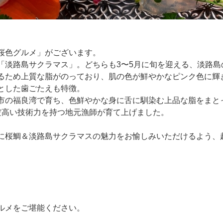
桜色グルメ」がございます。
「淡路島サクラマス」。どちらも3〜5月に旬を迎える、淡路島
るため上質な脂がのっており、肌の色が鮮やかなピンク色に輝
とした歯ごたえも特徴。
市の福良湾で育ち、色鮮やかな身に舌に馴染む上品な脂をまと
だ高い技術力を持つ地元漁師が育て上げました。
に桜鯛＆淡路島サクラマスの魅力をお愉しみいただけるよう、
ルメをご堪能ください。