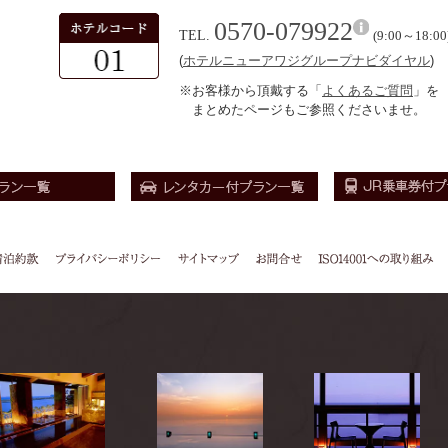
0570-079922
TEL.
(9:00～18:00
(
ホテルニューアワジグループナビダイヤル
)
※お客様から頂戴する「
よくあるご質問
」を
まとめたページもご参照くださいませ。
泊約款
プライバシーポ
サイトマッ
お問合
ISO14001への取
リシー
プ
せ
り組み