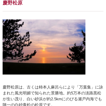
慶野松原
慶野松原は、古くは柿本人麻呂らにより「万葉集」に詠
まれた風光明媚で知られた景勝地。約5万本の淡路黒松
が生い茂り、白い砂浜が約2.5kmにのびる瀬戸内海でも
随一の白砂青松の松原です。