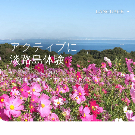
LANGUAGE
アクティブに
淡路島体験
SIGHTSEEING &
TOURIST ACTIVITIES