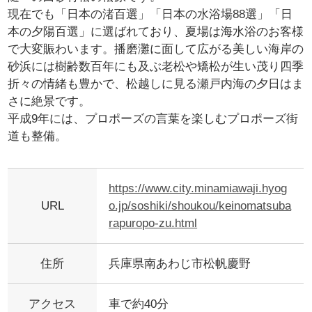
現在でも「日本の渚百選」「日本の水浴場88選」「日
本の夕陽百選」に選ばれており、夏場は海水浴のお客様
で大変賑わいます。播磨灘に面して広がる美しい海岸の
砂浜には樹齢数百年にも及ぶ老松や矯松が生い茂り四季
折々の情緒も豊かで、松越しに見る瀬戸内海の夕日はま
さに絶景です。
平成9年には、プロポーズの言葉を楽しむプロポーズ街
道も整備。
https://www.city.minamiawaji.hyog
URL
o.jp/soshiki/shoukou/keinomatsuba
rapuropo-zu.html
住所
兵庫県南あわじ市松帆慶野
アクセス
車で約40分